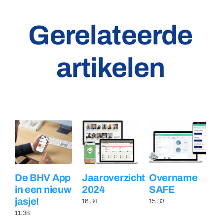
Gerelateerde
artikelen
De BHV App
Jaaroverzicht
Overname
in een nieuw
2024
SAFE
jasje!
16:34
15:33
11:38