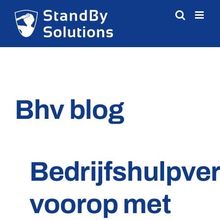
Skip
to
content
Bhv blog
Bedrijfshulpve
voorop met