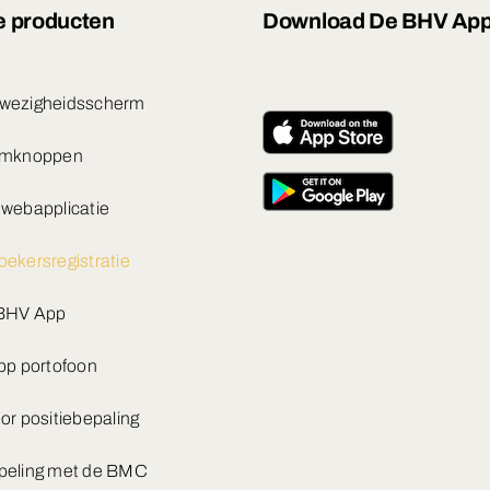
 producten
Download De BHV Ap
wezigheidsscherm
rmknoppen
webapplicatie
ekersregistratie
BHV App
pp portofoon
or positiebepaling
peling met de BMC