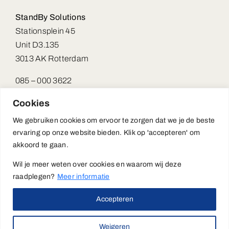
StandBy Solutions
Stationsplein 45
Unit D3.135
3013 AK Rotterdam
085 – 000 3622
debhvapp@standbysolutions.nl
Cookies
KVK: 64676447
We gebruiken cookies om ervoor te zorgen dat we je de beste
ervaring op onze website bieden. Klik op 'accepteren' om
akkoord te gaan.
Wil je meer weten over cookies en waarom wij deze
raadplegen?
Meer informatie
Copyright 2026 StandBy BHV App | Alle rechten voorbehouden |
Privacy policy
|
Algemene voorwaarden
Accepteren
LinkedIn
Weigeren