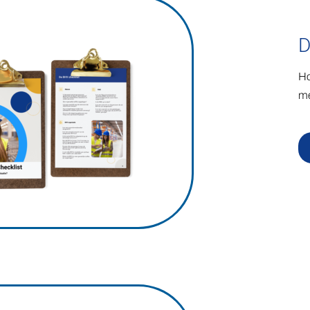
D
Ho
me