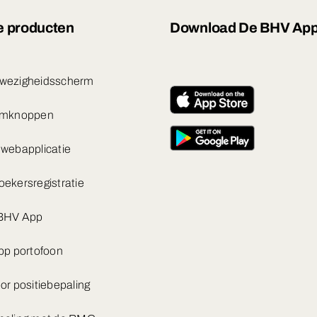
 producten
Download De BHV Ap
wezigheidsscherm
rmknoppen
webapplicatie
ekersregistratie
BHV App
pp portofoon
or positiebepaling