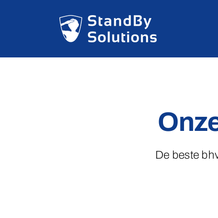
Skip
to
content
Onze
De beste bhv